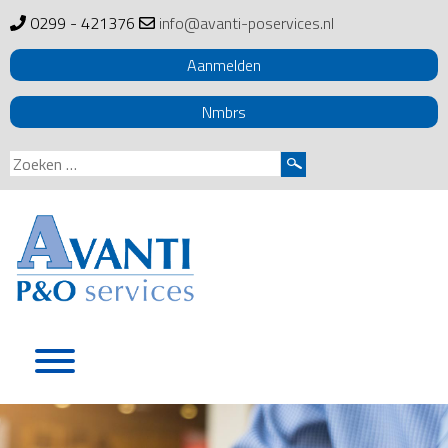
0299 - 421376
info@avanti-poservices.nl
Aanmelden
Nmbrs
Zoeken
naar:
Skip
to
content