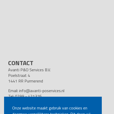
CONTACT
Avanti P&O Services B.V.
Poelstraat 4
1441 RR Purmerend
Email:
info@avanti-poservices.nl
Tel: 0299 - 421376
BTW nummer: 8191.62.322.B.01
Kvk nummer: 37140121
Onze website maakt gebruik van cookies en