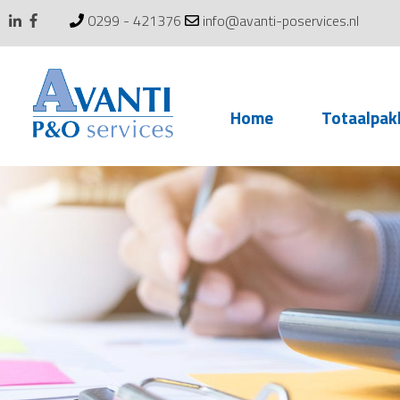
0299 - 421376
info@avanti-poservices.nl
Skip
Home
Totaalpak
to
content