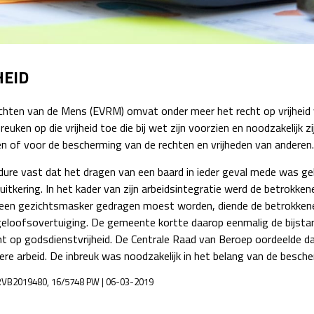
Detachering
HEID
chten van de Mens (EVRM) omvat onder meer het recht op vrijhei
euken op die vrijheid toe die bij wet zijn voorzien en noodzakelijk 
 of voor de bescherming van de rechten en vrijheden van anderen.
dure vast dat het dragen van een baard in ieder geval mede was g
itkering. In het kader van zijn arbeidsintegratie werd de betrokke
een gezichtsmasker gedragen moest worden, diende de betrokkene 
geloofsovertuiging. De gemeente kortte daarop eenmalig de bijsta
ht op godsdienstvrijheid. De Centrale Raad van Beroep oordeelde d
ere arbeid. De inbreuk was noodzakelijk in het belang van de besch
LCRVB2019480, 16/5748 PW | 06-03-2019