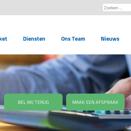
Zoeken
naar:
ket
Diensten
Ons Team
Nieuws
Service voor
accountants- en
administratiekantoren
Arbeidsrechtelijke
Advisering
BEL MIJ TERUG
MAAK EEN AFSPRAAK
Salarisadministratie
Personeelsadministratie