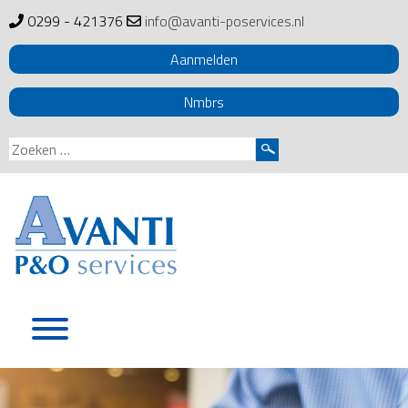
0299 - 421376
info@avanti-poservices.nl
Aanmelden
Nmbrs
Zoeken
naar:
Skip
to
content