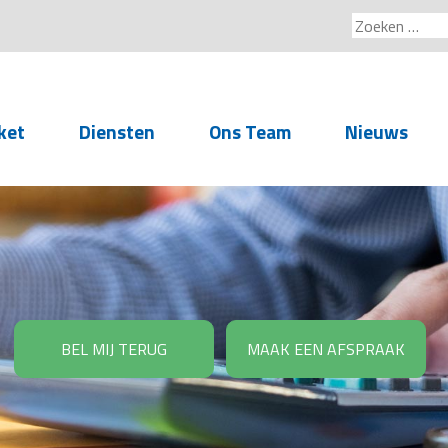
Zoeken
naar:
ket
Diensten
Ons Team
Nieuws
Service voor
accountants- en
administratiekantoren
Arbeidsrechtelijke
Advisering
BEL MIJ TERUG
MAAK EEN AFSPRAAK
Salarisadministratie
Personeelsadministratie