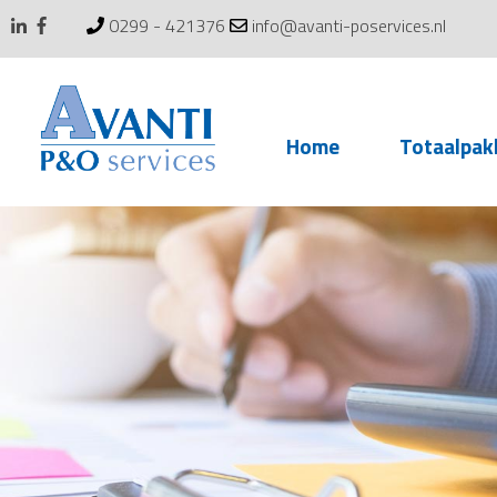
0299 - 421376
info@avanti-poservices.nl
Skip
Home
Totaalpak
to
content