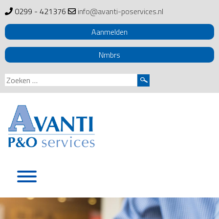
0299 - 421376
info@avanti-poservices.nl
Aanmelden
Nmbrs
Zoeken
naar:
Skip
to
content