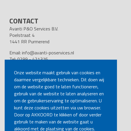
CONTACT
Avanti P&O Services B.V.
Poelstraat 4
1441 RR Purmerend
Email:
info@avanti-poservices.nl
Tel: 0299 - 421376
BTW nummer: 8191.62.322.B.01
Kvk nummer: 37140121
Onze website maakt gebruik van cookies en
daarmee vergelijkbare technieken. Dit doen wij
VOLG ONS
om de website goed te laten functioneren,
gebruik van de website te laten analyseren en
om de gebruikerservaring te optimaliseren. U
BEL MIJ TERUG
kunt deze cookies uitzetten via uw browser.
Door op AKKOORD te klikken of door verder
gebruik te maken van de website gaat u
MAAK EEN AFSPRAAK
akkoord met de plaatsing van de cookies.