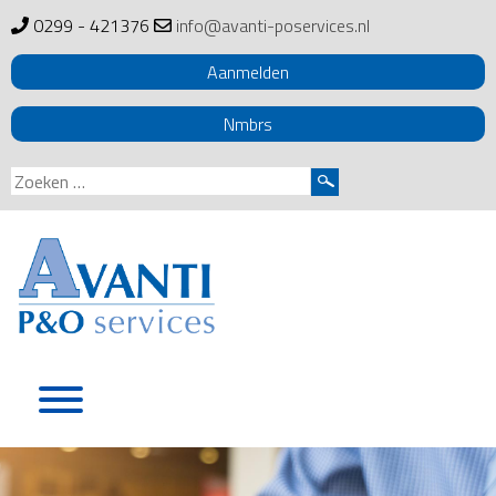
0299 - 421376
info@avanti-poservices.nl
Aanmelden
Nmbrs
Zoeken
naar:
Skip
to
content