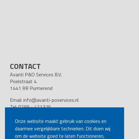
CONTACT
Avanti P&O Services B.V.
Poelstraat 4
1441 RR Purmerend
Email:
info@avanti-poservices.nl
Tel: 0299 - 421376
BTW nummer: 8191.62.322.B.01
Kvk nummer: 37140121
Onze website maakt gebruik van cookies en
daarmee vergelijkbare technieken. Dit doen wij
VOLG ONS
om de website goed te laten functioneren,