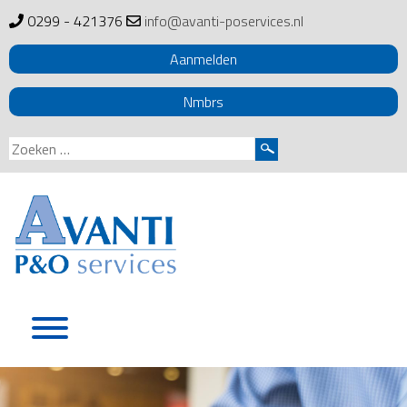
0299 - 421376
info@avanti-poservices.nl
Aanmelden
Nmbrs
Zoeken
naar:
Skip
to
content