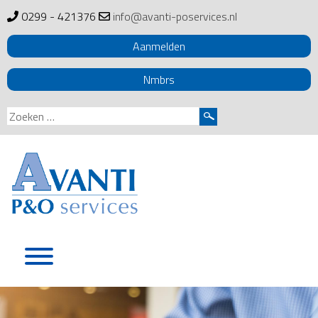
0299 - 421376
info@avanti-poservices.nl
Aanmelden
Nmbrs
Zoeken
naar:
Skip
to
content