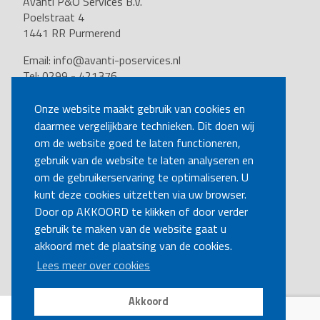
Avanti P&O Services B.V.
Poelstraat 4
1441 RR Purmerend
Email:
info@avanti-poservices.nl
Tel: 0299 - 421376
BTW nummer: 8191.62.322.B.01
Kvk nummer: 37140121
Onze website maakt gebruik van cookies en
daarmee vergelijkbare technieken. Dit doen wij
VOLG ONS
om de website goed te laten functioneren,
gebruik van de website te laten analyseren en
om de gebruikerservaring te optimaliseren. U
BEL MIJ TERUG
kunt deze cookies uitzetten via uw browser.
Door op AKKOORD te klikken of door verder
gebruik te maken van de website gaat u
MAAK EEN AFSPRAAK
akkoord met de plaatsing van de cookies.
Lees meer over cookies
Akkoord
Disclaimer
|
Privacy
|
Cookies