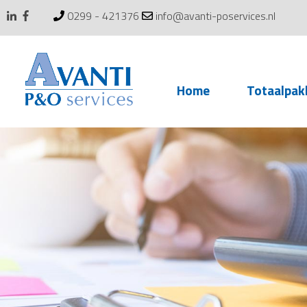
0299 - 421376
info@avanti-poservices.nl
Skip
Home
Totaalpak
to
content