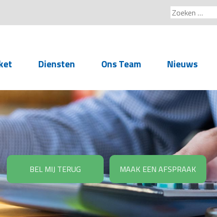
Zoeken
naar:
ket
Diensten
Ons Team
Nieuws
Service voor
accountants- en
administratiekantoren
Arbeidsrechtelijke
Advisering
BEL MIJ TERUG
MAAK EEN AFSPRAAK
Salarisadministratie
Personeelsadministratie