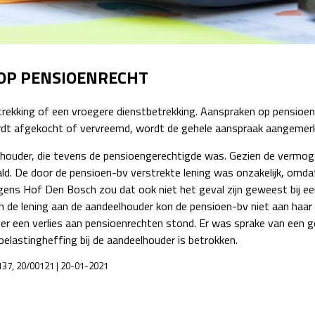
Detachering
OOP PENSIOENRECHT
etrekking of een vroegere dienstbetrekking. Aanspraken op pensioe
rdt afgekocht of vervreemd, wordt de gehele aanspraak aangemerkt
lhouder, die tevens de pensioengerechtigde was. Gezien de vermog
d. De door de pensioen-bv verstrekte lening was onzakelijk, omdat 
gens Hof Den Bosch zou dat ook niet het geval zijn geweest bij e
de lening aan de aandeelhouder kon de pensioen-bv niet aan haar 
 een verlies aan pensioenrechten stond. Er was sprake van een ge
belastingheffing bij de aandeelhouder is betrokken.
137, 20/00121 | 20-01-2021