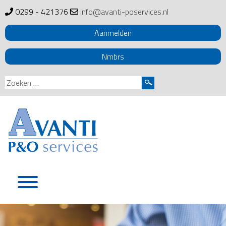
0299 - 421376
info@avanti-poservices.nl
Aanmelden
Nmbrs
Zoeken
naar:
Skip
to
content