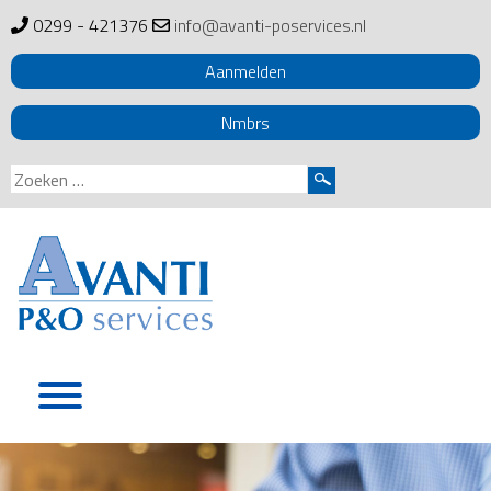
0299 - 421376
info@avanti-poservices.nl
Aanmelden
Nmbrs
Zoeken
naar:
Skip
to
content