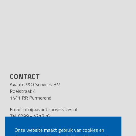
CONTACT
Avanti P&O Services B.V.
Poelstraat 4
1441 RR Purmerend
Email:
info@avanti-poservices.nl
Tel: 0299 - 421376
BTW nummer: 8191.62.322.B.01
Kvk nummer: 37140121
Onze website maakt gebruik van cookies en