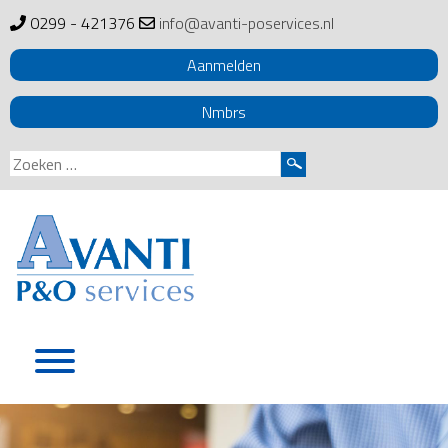
0299 - 421376
info@avanti-poservices.nl
Aanmelden
Nmbrs
Zoeken
naar:
Skip
to
content