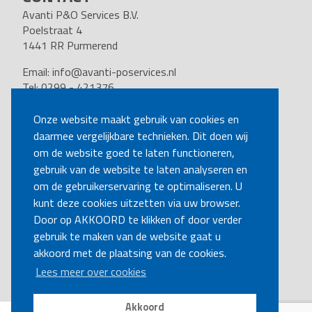
Avanti P&O Services B.V.
Poelstraat 4
1441 RR Purmerend
Email:
info@avanti-poservices.nl
Tel: 0299 - 421376
BTW nummer: 8191.62.322.B.01
Kvk nummer: 37140121
Onze website maakt gebruik van cookies en
daarmee vergelijkbare technieken. Dit doen wij
VOLG ONS
om de website goed te laten functioneren,
gebruik van de website te laten analyseren en
om de gebruikerservaring te optimaliseren. U
BEL MIJ TERUG
kunt deze cookies uitzetten via uw browser.
Door op AKKOORD te klikken of door verder
gebruik te maken van de website gaat u
MAAK EEN AFSPRAAK
akkoord met de plaatsing van de cookies.
Lees meer over cookies
Akkoord