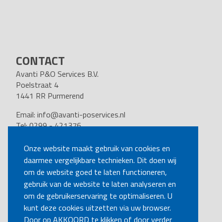
CONTACT
Avanti P&O Services B.V.
Poelstraat 4
1441 RR Purmerend
Email:
info@avanti-poservices.nl
Tel: 0299 - 421376
BTW nummer: 8191.62.322.B.01
Kvk nummer: 37140121
Onze website maakt gebruik van cookies en
daarmee vergelijkbare technieken. Dit doen wij
VOLG ONS
om de website goed te laten functioneren,
gebruik van de website te laten analyseren en
om de gebruikerservaring te optimaliseren. U
BEL MIJ TERUG
kunt deze cookies uitzetten via uw browser.
Door op AKKOORD te klikken of door verder