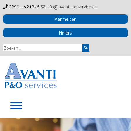
0299 - 421376
info@avanti-poservices.nl
Aanmelden
Nmbrs
Zoeken
naar:
Skip
to
content