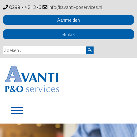
0299 - 421376
info@avanti-poservices.nl
Aanmelden
Nmbrs
Zoeken
naar:
Skip
to
content