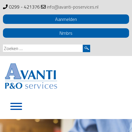
0299 - 421376
info@avanti-poservices.nl
Aanmelden
Nmbrs
Zoeken
naar:
Skip
to
content