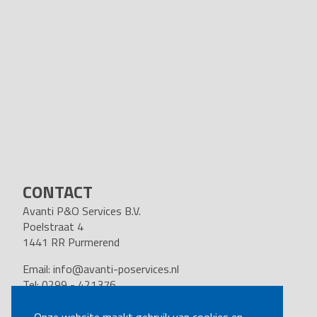
CONTACT
Avanti P&O Services B.V.
Poelstraat 4
1441 RR Purmerend
Email:
info@avanti-poservices.nl
Tel: 0299 - 421376
BTW nummer: 8191.62.322.B.01
Kvk nummer: 37140121