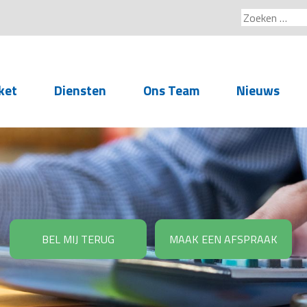
Zoeken
naar:
ket
Diensten
Ons Team
Nieuws
Service voor
accountants- en
administratiekantoren
Arbeidsrechtelijke
Advisering
BEL MIJ TERUG
MAAK EEN AFSPRAAK
Salarisadministratie
Personeelsadministratie