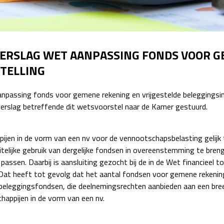
Detachering
VERSLAG WET AANPASSING FONDS VOOR 
STELLING
passing fonds voor gemene rekening en vrijgestelde beleggingsins
 verslag betreffende dit wetsvoorstel naar de Kamer gestuurd.
en in de vorm van een nv voor de vennootschapsbelasting gelijk t
eitelijke gebruik van dergelijke fondsen in overeenstemming te bre
passen. Daarbij is aansluiting gezocht bij de in de Wet financieel
 Dat heeft tot gevolg dat het aantal fondsen voor gemene rekening
 beleggingsfondsen, die deelnemingsrechten aanbieden aan een breed
happijen in de vorm van een nv.