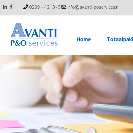
0299 - 421376
info@avanti-poservices.nl
Skip
Home
Totaalpak
to
content