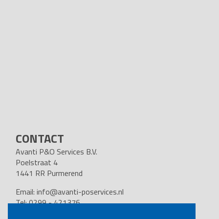
CONTACT
Avanti P&O Services B.V.
Poelstraat 4
1441 RR Purmerend
Email:
info@avanti-poservices.nl
Tel: 0299 - 421376
BTW nummer: 8191.62.322.B.01