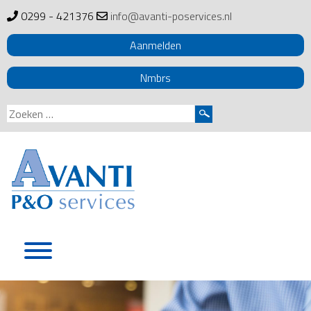
0299 - 421376
info@avanti-poservices.nl
Aanmelden
Nmbrs
Zoeken
naar:
Skip
to
content