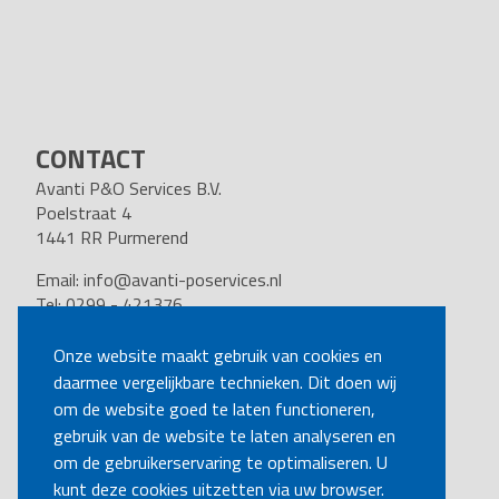
CONTACT
Avanti P&O Services B.V.
Poelstraat 4
1441 RR Purmerend
Email:
info@avanti-poservices.nl
Tel: 0299 - 421376
BTW nummer: 8191.62.322.B.01
Kvk nummer: 37140121
Onze website maakt gebruik van cookies en
daarmee vergelijkbare technieken. Dit doen wij
VOLG ONS
om de website goed te laten functioneren,
gebruik van de website te laten analyseren en
om de gebruikerservaring te optimaliseren. U
BEL MIJ TERUG
kunt deze cookies uitzetten via uw browser.