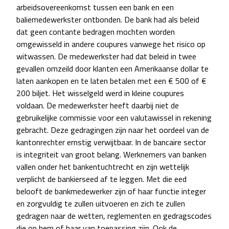
arbeidsovereenkomst tussen een bank en een
baliemedewerkster ontbonden. De bank had als beleid
dat geen contante bedragen mochten worden
omgewisseld in andere coupures vanwege het risico op
witwassen. De medewerkster had dat beleid in twee
gevallen omzeild door klanten een Amerikaanse dollar te
laten aankopen en te laten betalen met een € 500 of €
200 biljet. Het wisselgeld werd in kleine coupures
voldaan. De medewerkster heeft daarbij niet de
gebruikelijke commissie voor een valutawissel in rekening
gebracht. Deze gedragingen zijn naar het oordeel van de
kantonrechter ernstig verwijtbaar. In de bancaire sector
is integriteit van groot belang. Werknemers van banken
vallen onder het bankentuchtrecht en zijn wettelijk
verplicht de bankierseed af te leggen. Met die eed
belooft de bankmedewerker zijn of haar functie integer
en zorgvuldig te zullen uitvoeren en zich te zullen
gedragen naar de wetten, reglementen en gedragscodes
die op hem of haar van toepassing zijn. Ook de