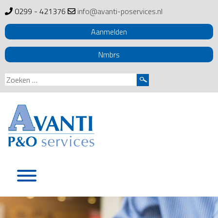
0299 - 421376
info@avanti-poservices.nl
Aanmelden
Nmbrs
Zoeken
naar:
Skip
to
content