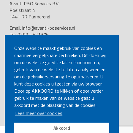
Avanti P&O Services B.V.
Poelstraat 4
1441 RR Purmerend
Email:
info@avanti-poservices.nl
Tel: 0299 - 421376
BTW nummer: 8191.62.322.B.01
Kvk nummer: 37140121
Onze website maakt gebruik van cookies en
daarmee vergelijkbare technieken. Dit doen wij
VOLG ONS
om de website goed te laten functioneren,
gebruik van de website te laten analyseren en
om de gebruikerservaring te optimaliseren. U
BEL MIJ TERUG
kunt deze cookies uitzetten via uw browser.
Door op AKKOORD te klikken of door verder
gebruik te maken van de website gaat u
MAAK EEN AFSPRAAK
akkoord met de plaatsing van de cookies.
Lees meer over cookies
Akkoord