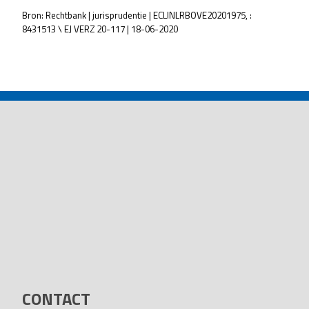
Bron: Rechtbank | jurisprudentie | ECLINLRBOVE20201975, :
8431513 \ EJ VERZ 20-117 | 18-06-2020
POST
NAVIGATION
CONTACT