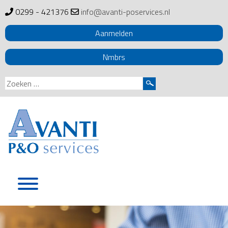
0299 - 421376
info@avanti-poservices.nl
Aanmelden
Nmbrs
Zoeken
naar:
Skip
to
content