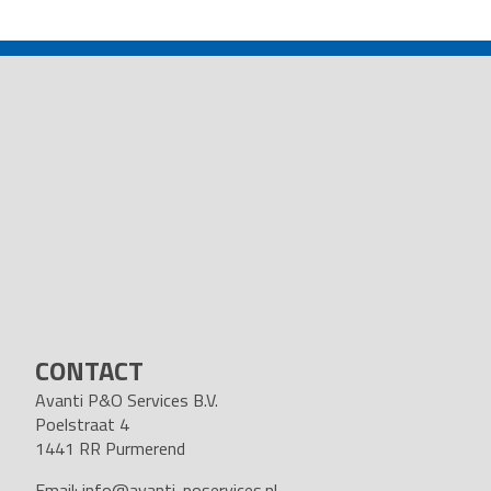
POST
NAVIGATION
CONTACT
Avanti P&O Services B.V.
Poelstraat 4
1441 RR Purmerend
Email:
info@avanti-poservices.nl