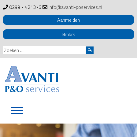
0299 - 421376
info@avanti-poservices.nl
Aanmelden
Nmbrs
Zoeken
naar:
Skip
to
content