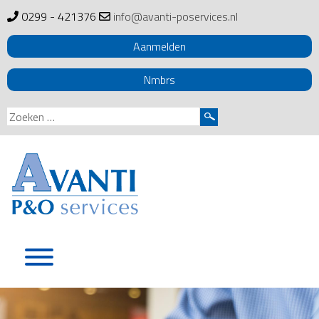
0299 - 421376
info@avanti-poservices.nl
Aanmelden
Nmbrs
Zoeken
naar:
Skip
to
content