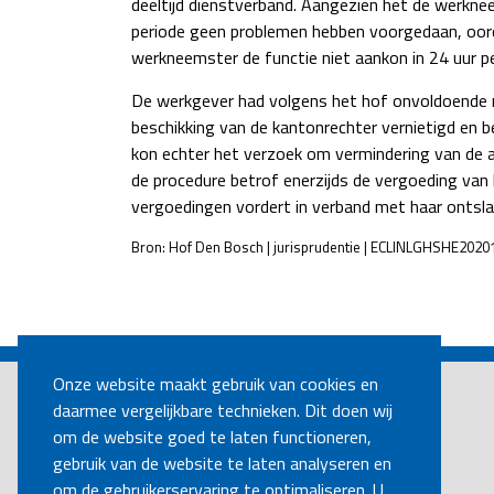
deeltijd dienstverband. Aangezien het de werkne
periode geen problemen hebben voorgedaan, oorde
werkneemster de functie niet aankon in 24 uur p
De werkgever had volgens het hof onvoldoende 
beschikking van de kantonrechter vernietigd en 
kon echter het verzoek om vermindering van de 
de procedure betrof enerzijds de vergoeding van 
vergoedingen vordert in verband met haar ontsla
Bron: Hof Den Bosch | jurisprudentie | ECLINLGHSHE2020
POST
NAVIGATION
Onze website maakt gebruik van cookies en
daarmee vergelijkbare technieken. Dit doen wij
om de website goed te laten functioneren,
gebruik van de website te laten analyseren en
om de gebruikerservaring te optimaliseren. U