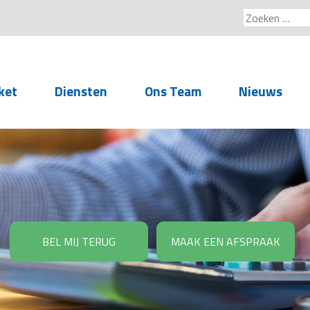
Zoeken
naar:
ket
Diensten
Ons Team
Nieuws
Service voor
accountants- en
administratiekantoren
Arbeidsrechtelijke
Advisering
BEL MIJ TERUG
MAAK EEN AFSPRAAK
Salarisadministratie
Personeelsadministratie