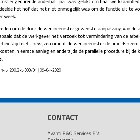
emster gedurende anderhalf jaar was gelukt om haar werkzaamheden 
elde het hof dat het niet onmogelijk was om de functie uit te voe
er week.
reden om de door de werkneemster gewenste aanpassing van de ar
bepaald dat de werkgever het verzoek tot vermindering van de arb
arbeidstijd niet toewijzen omdat de werkneemster de arbeidsover
kosten in eerste aanleg en anderzijds de parallelle procedure bij 
g.
1145, 200.275.903/01 | 09-04-2020
CONTACT
Avanti P&O Services B.V.