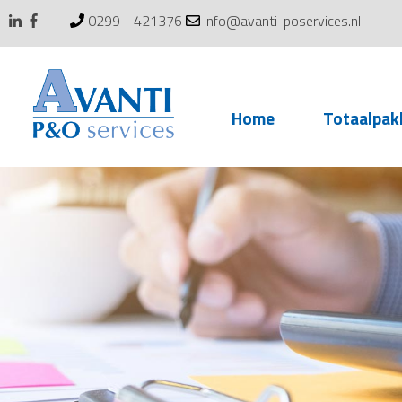
0299 - 421376
info@avanti-poservices.nl
Skip
Home
Totaalpak
to
content