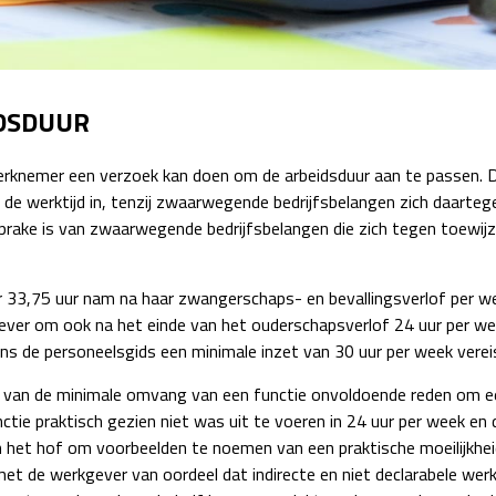
Detachering
IDSDUUR
erknemer een verzoek kan doen om de arbeidsduur aan te passen. D
de werktijd in, tenzij zwaarwegende bedrijfsbelangen zich daarte
 sprake is van zwaarwegende bedrijfsbelangen die zich tegen toewi
33,75 uur nam na haar zwangerschaps- en bevallingsverlof per we
gever om ook na het einde van het ouderschapsverlof 24 uur per w
s de personeelsgids een minimale inzet van 30 uur per week verei
s van de minimale omvang van een functie onvoldoende reden om e
ctie praktisch gezien niet was uit te voeren in 24 uur per week e
 het hof om voorbeelden te noemen van een praktische moeilijkheid
 de werkgever van oordeel dat indirecte en niet declarabele werk