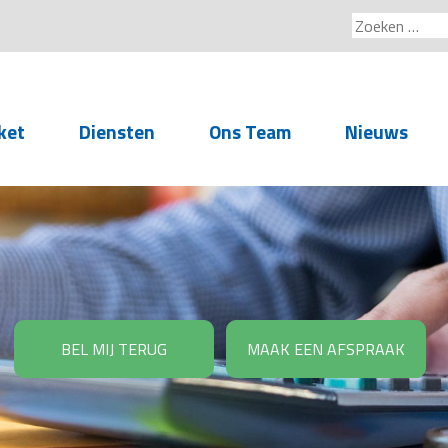
Zoeken
naar:
ket
Diensten
Ons Team
Nieuws
Service voor
accountants- en
administratiekantoren
Arbeidsrechtelijke
Advisering
BEL MIJ TERUG
MAAK EEN AFSPRAAK
Salarisadministratie
Personeelsadministratie