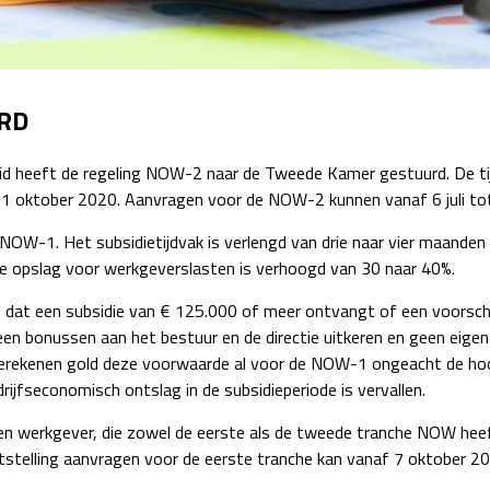
Detachering
RD
id heeft de regeling NOW-2 naar de Tweede Kamer gestuurd. De ti
 1 oktober 2020. Aanvragen voor de NOW-2 kunnen vanaf 6 juli t
NOW-1. Het subsidietijdvak is verlengd van drie naar vier maande
re opslag voor werkgeverslasten is verhoogd van 30 naar 40%.
 dat een subsidie van € 125.000 of meer ontvangt of een voorsch
en bonussen aan het bestuur en de directie uitkeren en geen eigen
erekenen gold deze voorwaarde al voor de NOW-1 ongeacht de hoog
jfseconomisch ontslag in de subsidieperiode is vervallen.
en werkgever, die zowel de eerste als de tweede tranche NOW heef
Vaststelling aanvragen voor de eerste tranche kan vanaf 7 oktober 2