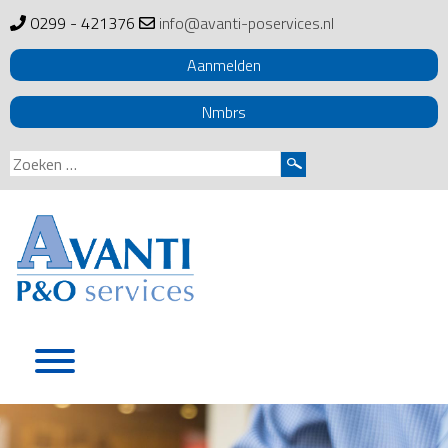
0299 - 421376
info@avanti-poservices.nl
Aanmelden
Nmbrs
Zoeken
naar:
Skip
to
content