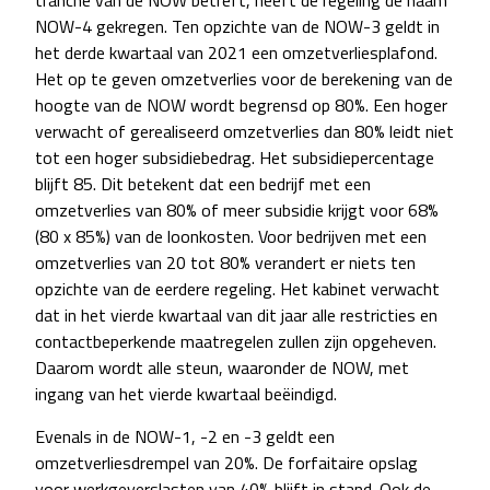
tranche van de NOW betreft, heeft de regeling de naam
NOW-4 gekregen. Ten opzichte van de NOW-3 geldt in
het derde kwartaal van 2021 een omzetverliesplafond.
Het op te geven omzetverlies voor de berekening van de
hoogte van de NOW wordt begrensd op 80%. Een hoger
verwacht of gerealiseerd omzetverlies dan 80% leidt niet
tot een hoger subsidiebedrag. Het subsidiepercentage
blijft 85. Dit betekent dat een bedrijf met een
omzetverlies van 80% of meer subsidie krijgt voor 68%
(80 x 85%) van de loonkosten. Voor bedrijven met een
omzetverlies van 20 tot 80% verandert er niets ten
opzichte van de eerdere regeling. Het kabinet verwacht
dat in het vierde kwartaal van dit jaar alle restricties en
contactbeperkende maatregelen zullen zijn opgeheven.
Daarom wordt alle steun, waaronder de NOW, met
ingang van het vierde kwartaal beëindigd.
Evenals in de NOW-1, -2 en -3 geldt een
omzetverliesdrempel van 20%. De forfaitaire opslag
voor werkgeverslasten van 40% blijft in stand. Ook de