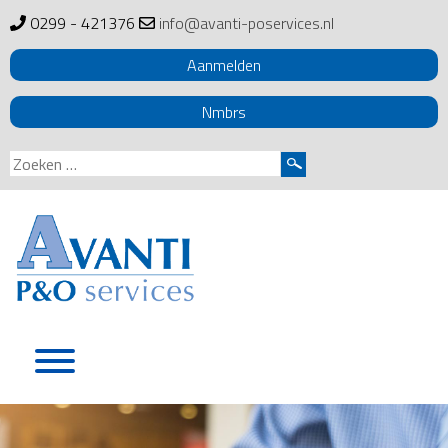
0299 - 421376
info@avanti-poservices.nl
Aanmelden
Nmbrs
Zoeken
naar:
Skip
to
content