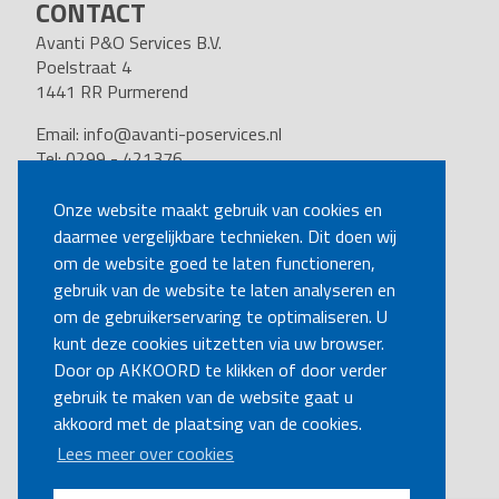
CONTACT
Avanti P&O Services B.V.
Poelstraat 4
1441 RR Purmerend
Email:
info@avanti-poservices.nl
Tel: 0299 - 421376
BTW nummer: 8191.62.322.B.01
Kvk nummer: 37140121
Onze website maakt gebruik van cookies en
daarmee vergelijkbare technieken. Dit doen wij
VOLG ONS
om de website goed te laten functioneren,
gebruik van de website te laten analyseren en
om de gebruikerservaring te optimaliseren. U
BEL MIJ TERUG
kunt deze cookies uitzetten via uw browser.
Door op AKKOORD te klikken of door verder
gebruik te maken van de website gaat u
MAAK EEN AFSPRAAK
akkoord met de plaatsing van de cookies.
Lees meer over cookies