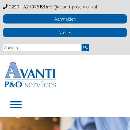
0299 - 421376
info@avanti-poservices.nl
Aanmelden
Nmbrs
Zoeken
naar:
Skip
to
content