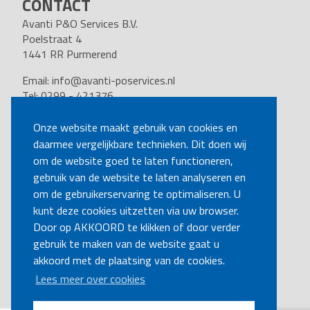
CONTACT
Avanti P&O Services B.V.
Poelstraat 4
1441 RR Purmerend
Email:
info@avanti-poservices.nl
Tel: 0299 - 421376
BTW nummer: 8191.62.322.B.01
Kvk nummer: 37140121
Onze website maakt gebruik van cookies en
daarmee vergelijkbare technieken. Dit doen wij
VOLG ONS
om de website goed te laten functioneren,
gebruik van de website te laten analyseren en
om de gebruikerservaring te optimaliseren. U
BEL MIJ TERUG
kunt deze cookies uitzetten via uw browser.
Door op AKKOORD te klikken of door verder
gebruik te maken van de website gaat u
MAAK EEN AFSPRAAK
akkoord met de plaatsing van de cookies.
Lees meer over cookies