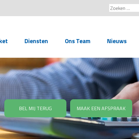
Zoeken
naar:
ket
Diensten
Ons Team
Nieuws
Service voor
accountants- en
administratiekantoren
Arbeidsrechtelijke
Advisering
BEL MIJ TERUG
MAAK EEN AFSPRAAK
Salarisadministratie
Personeelsadministratie