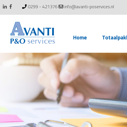
0299 - 421376
info@avanti-poservices.nl
Skip
Home
Totaalpak
to
content