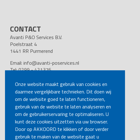
CONTACT
Avanti P&O Services B.V.
Poelstraat 4
1441 RR Purmerend
Email:
info@avanti-poservices.nl
Tel: 0299 - 421376
BTW nummer: 8191.62.322.B.01
Kvk nummer: 37140121
Onze website maakt gebruik van cookies en
daarmee vergelijkbare technieken. Dit doen wij
VOLG ONS
om de website goed te laten functioneren,
gebruik van de website te laten analyseren en
om de gebruikerservaring te optimaliseren. U
BEL MIJ TERUG
kunt deze cookies uitzetten via uw browser.
Door op AKKOORD te klikken of door verder
gebruik te maken van de website gaat u
MAAK EEN AFSPRAAK