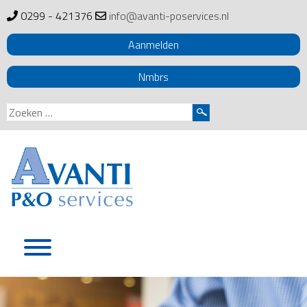
0299 - 421376
info@avanti-poservices.nl
Aanmelden
Nmbrs
Zoeken
naar:
Skip
to
content