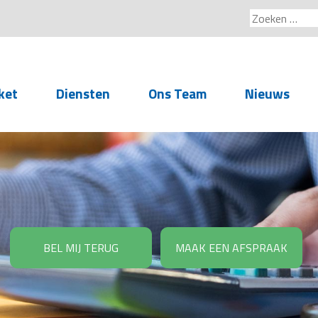
Zoeken
naar:
ket
Diensten
Ons Team
Nieuws
Service voor
accountants- en
administratiekantoren
Arbeidsrechtelijke
Advisering
BEL MIJ TERUG
MAAK EEN AFSPRAAK
Salarisadministratie
Personeelsadministratie