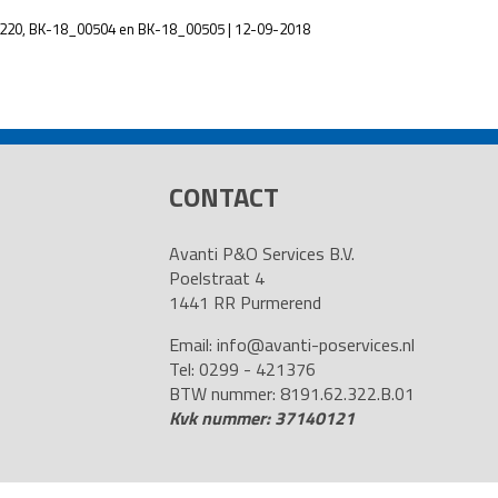
2220, BK-18_00504 en BK-18_00505 | 12-09-2018
CONTACT
Avanti P&O Services B.V.
Poelstraat 4
1441 RR Purmerend
Email:
info@avanti-poservices.nl
Tel: 0299 - 421376
BTW nummer: 8191.62.322.B.01
Kvk nummer: 37140121