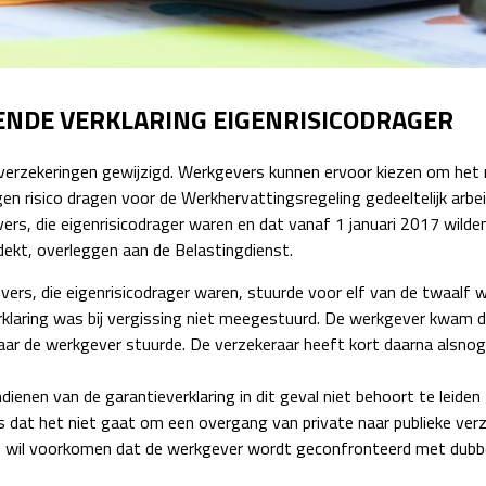
Detachering
ENDE VERKLARING EIGENRISICODRAGER
le verzekeringen gewijzigd. Werkgevers kunnen ervoor kiezen om het
eigen risico dragen voor de Werkhervattingsregeling gedeeltelijk a
ers, die eigenrisicodrager waren en dat vanaf 1 januari 2017 wilde
dekt, overleggen aan de Belastingdienst.
rs, die eigenrisicodrager waren, stuurde voor elf van de twaalf w
rklaring was bij vergissing niet meegestuurd. De werkgever kwam d
aar de werkgever stuurde. De verzekeraar heeft kort daarna alsnog 
ndienen van de garantieverklaring in dit geval niet behoort te leide
g is dat het niet gaat om een overgang van private naar publieke v
of wil voorkomen dat de werkgever wordt geconfronteerd met dubbel