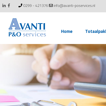
0299 - 421376
info@avanti-poservices.nl
Skip
Home
Totaalpak
to
content