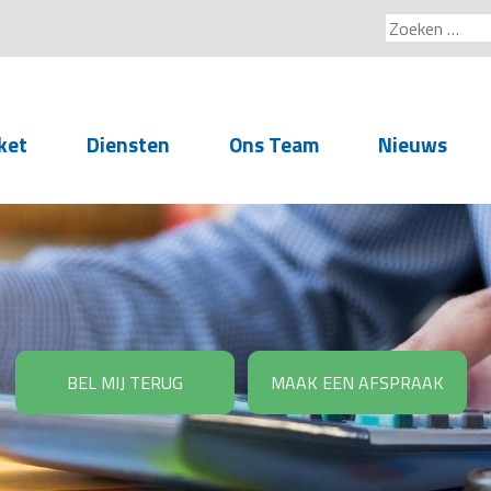
Zoeken
naar:
ket
Diensten
Ons Team
Nieuws
Service voor
accountants- en
administratiekantoren
Arbeidsrechtelijke
Advisering
BEL MIJ TERUG
MAAK EEN AFSPRAAK
Salarisadministratie
Personeelsadministratie