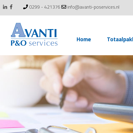
0299 - 421376
info@avanti-poservices.nl
Skip
Home
Totaalpak
to
content