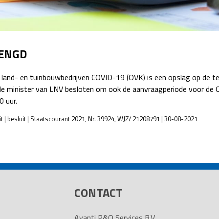
Detachering
LENGD
n land- en tuinbouwbedrijven COVID-19 (OVK) is een opslag op de
de minister van LNV besloten om ook de aanvraagperiode voor de O
 uur.
 | besluit | Staatscourant 2021, Nr. 39924, WJZ/ 21208791 | 30-08-2021
CONTACT
Avanti P&O Services B.V.