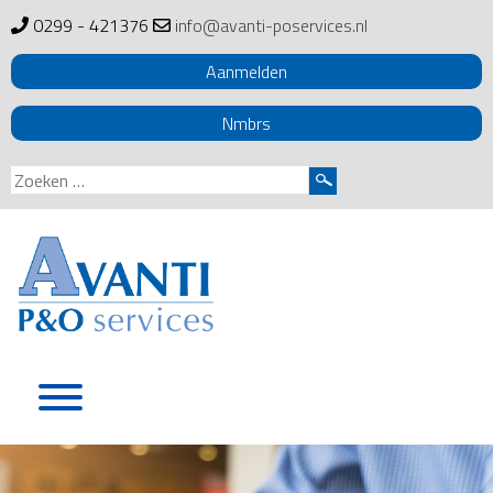
0299 - 421376
info@avanti-poservices.nl
Aanmelden
Nmbrs
Zoeken
naar:
Skip
to
content