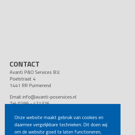
CONTACT
Avanti P&O Services B.V.
Poelstraat 4
1441 RR Purmerend
Email:
info@avanti-poservices.nl
Tel: 0299 - 421376
BTW nummer: 8191.62.322.B.01
Kvk nummer: 37140121
Onze website maakt gebruik van cookies en
daarmee vergelijkbare technieken. Dit doen wij
VOLG ONS
om de website goed te laten functioneren,