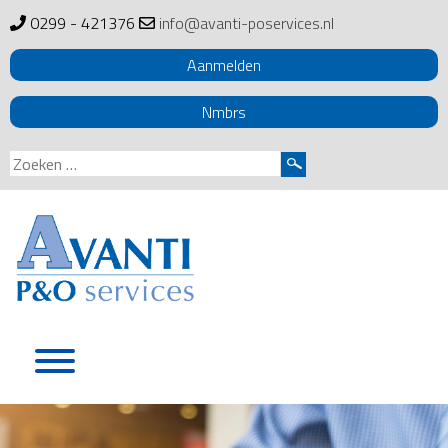
0299 - 421376
info@avanti-poservices.nl
Aanmelden
Nmbrs
Zoeken
naar:
Skip
to
content