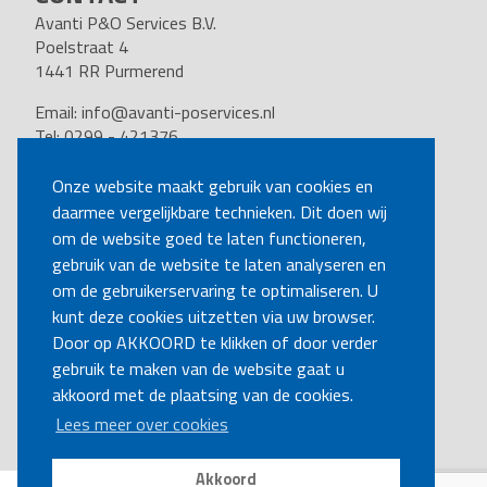
Avanti P&O Services B.V.
Poelstraat 4
1441 RR Purmerend
Email:
info@avanti-poservices.nl
Tel: 0299 - 421376
BTW nummer: 8191.62.322.B.01
Kvk nummer: 37140121
Onze website maakt gebruik van cookies en
daarmee vergelijkbare technieken. Dit doen wij
VOLG ONS
om de website goed te laten functioneren,
gebruik van de website te laten analyseren en
om de gebruikerservaring te optimaliseren. U
BEL MIJ TERUG
kunt deze cookies uitzetten via uw browser.
Door op AKKOORD te klikken of door verder
gebruik te maken van de website gaat u
MAAK EEN AFSPRAAK
akkoord met de plaatsing van de cookies.
Lees meer over cookies
Akkoord