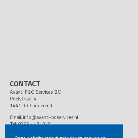
CONTACT
Avanti P&O Services B.V.
Poelstraat 4
1441 RR Purmerend
Email:
info@avanti-poservices.nl
Tel: 0299 - 421376
BTW nummer: 8191.62.322.B.01
Kvk nummer: 37140121