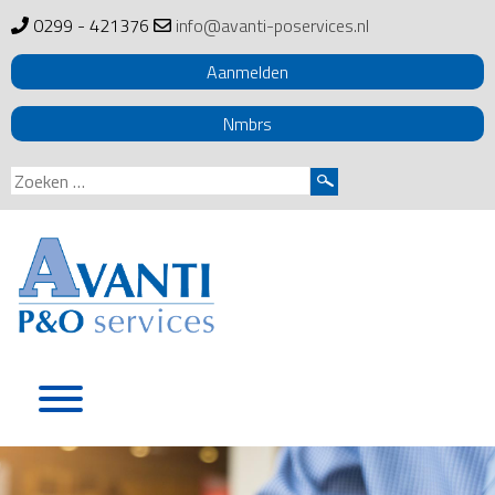
0299 - 421376
info@avanti-poservices.nl
Aanmelden
Nmbrs
Zoeken
naar:
Skip
to
content