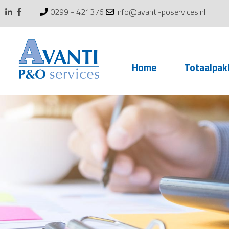
0299 - 421376
info@avanti-poservices.nl
Skip
Home
Totaalpak
to
content