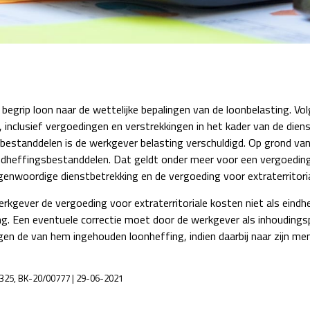
Detachering
begrip loon naar de wettelijke bepalingen van de loonbelasting. Vo
inclusief vergoedingen en verstrekkingen in het kader van de dien
sbestanddelen is de werkgever belasting verschuldigd. Op grond v
ndheffingsbestanddelen. Dat geldt onder meer voor een vergoeding 
enwoordige dienstbetrekking en de vergoeding voor extraterritorial
werkgever de vergoeding voor extraterritoriale kosten niet als ei
ng. Een eventuele correctie moet door de werkgever als inhoudingsp
n de van hem ingehouden loonheffing, indien daarbij naar zijn men
1325, BK-20/00777 | 29-06-2021