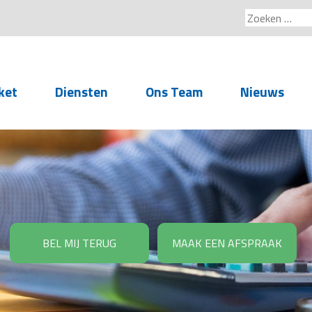
Zoeken
naar:
ket
Diensten
Ons Team
Nieuws
Service voor
accountants- en
administratiekantoren
Arbeidsrechtelijke
Advisering
BEL MIJ TERUG
MAAK EEN AFSPRAAK
Salarisadministratie
Personeelsadministratie