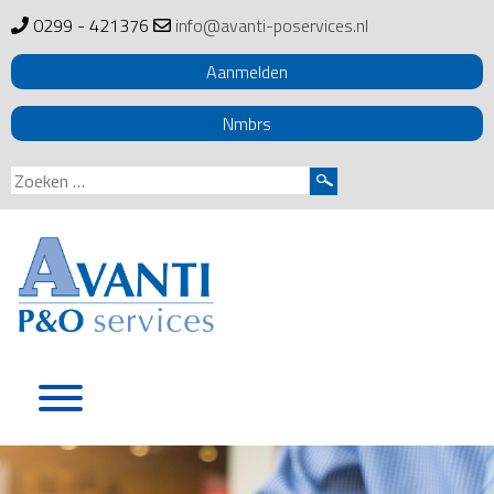
0299 - 421376
info@avanti-poservices.nl
Aanmelden
Nmbrs
Zoeken
naar:
Skip
to
content