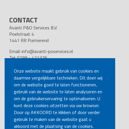
CONTACT
Avanti P&O Services B.V.
Poelstraat 4
1441 RR Purmerend
Email:
info@avanti-poservices.nl
Tel: 0299 - 421376
BTW nummer: 8191.62.322.B.01
Kvk nummer: 37140121
Onze website maakt gebruik van cookies en
daarmee vergelijkbare technieken. Dit doen wij
VOLG ONS
om de website goed te laten functioneren,
gebruik van de website te laten analyseren en
om de gebruikerservaring te optimaliseren. U
BEL MIJ TERUG
kunt deze cookies uitzetten via uw browser.
Door op AKKOORD te klikken of door verder
gebruik te maken van de website gaat u
MAAK EEN AFSPRAAK
akkoord met de plaatsing van de cookies.