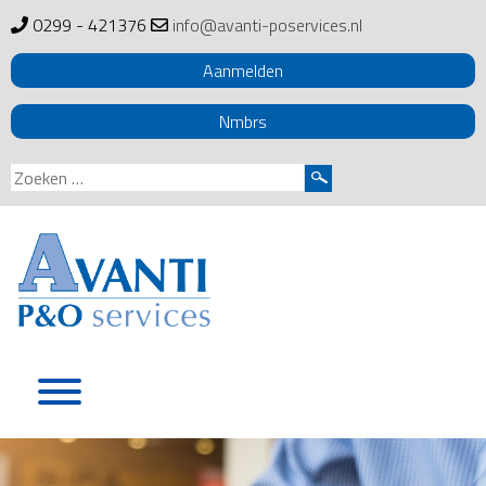
0299 - 421376
info@avanti-poservices.nl
Aanmelden
Nmbrs
Zoeken
naar:
Skip
to
content