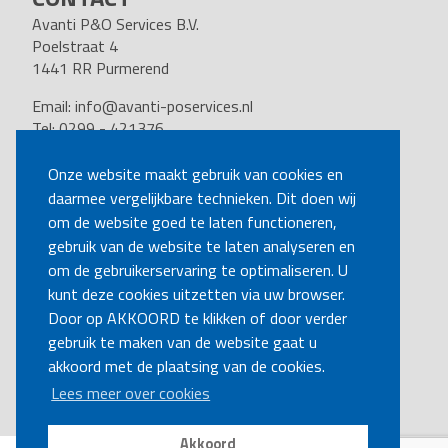
Avanti P&O Services B.V.
Poelstraat 4
1441 RR Purmerend
Email:
info@avanti-poservices.nl
Tel: 0299 - 421376
BTW nummer: 8191.62.322.B.01
Kvk nummer: 37140121
Onze website maakt gebruik van cookies en
daarmee vergelijkbare technieken. Dit doen wij
VOLG ONS
om de website goed te laten functioneren,
gebruik van de website te laten analyseren en
om de gebruikerservaring te optimaliseren. U
BEL MIJ TERUG
kunt deze cookies uitzetten via uw browser.
Door op AKKOORD te klikken of door verder
gebruik te maken van de website gaat u
MAAK EEN AFSPRAAK
akkoord met de plaatsing van de cookies.
Lees meer over cookies
Akkoord