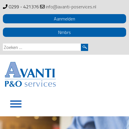
0299 - 421376
info@avanti-poservices.nl
Aanmelden
Nmbrs
Zoeken
naar:
Skip
to
content