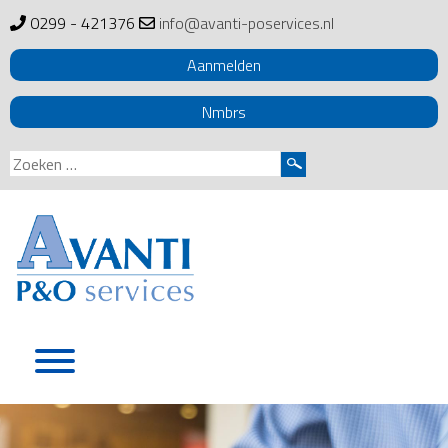
0299 - 421376
info@avanti-poservices.nl
Aanmelden
Nmbrs
Zoeken
naar:
Skip
to
content