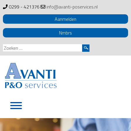
0299 - 421376
info@avanti-poservices.nl
Aanmelden
Nmbrs
Zoeken
naar:
Skip
to
content