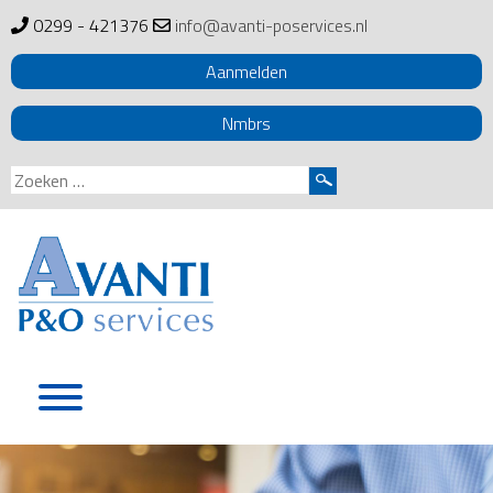
0299 - 421376
info@avanti-poservices.nl
Aanmelden
Nmbrs
Zoeken
naar:
Skip
to
content