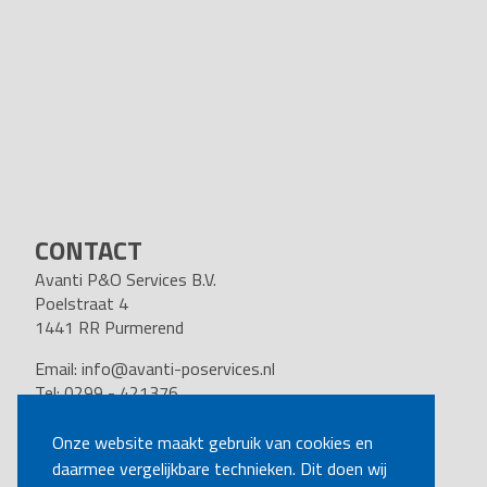
CONTACT
Avanti P&O Services B.V.
Poelstraat 4
1441 RR Purmerend
Email:
info@avanti-poservices.nl
Tel: 0299 - 421376
BTW nummer: 8191.62.322.B.01
Kvk nummer: 37140121
Onze website maakt gebruik van cookies en
daarmee vergelijkbare technieken. Dit doen wij
VOLG ONS