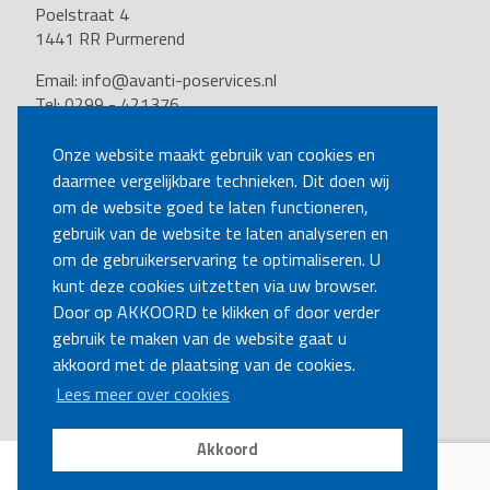
Poelstraat 4
1441 RR Purmerend
Email:
info@avanti-poservices.nl
Tel: 0299 - 421376
BTW nummer: 8191.62.322.B.01
Kvk nummer: 37140121
Onze website maakt gebruik van cookies en
daarmee vergelijkbare technieken. Dit doen wij
VOLG ONS
om de website goed te laten functioneren,
gebruik van de website te laten analyseren en
om de gebruikerservaring te optimaliseren. U
BEL MIJ TERUG
kunt deze cookies uitzetten via uw browser.
Door op AKKOORD te klikken of door verder
gebruik te maken van de website gaat u
MAAK EEN AFSPRAAK
akkoord met de plaatsing van de cookies.
Lees meer over cookies
Akkoord
Disclaimer
|
Privacy
|
Cookies