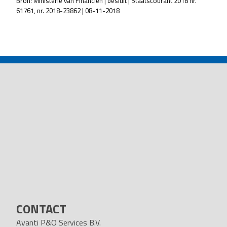
Bron: Ministerie van Financiën | besluit | Staatscourant 2018 nr.
61761, nr. 2018-23862 | 08-11-2018
POST
NAVIGATION
CONTACT
Avanti P&O Services B.V.