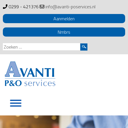
0299 - 421376
info@avanti-poservices.nl
Aanmelden
Nmbrs
Zoeken
naar:
Skip
to
content