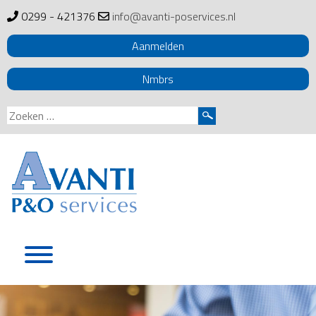
0299 - 421376
info@avanti-poservices.nl
Aanmelden
Nmbrs
Zoeken
naar:
Skip
to
content