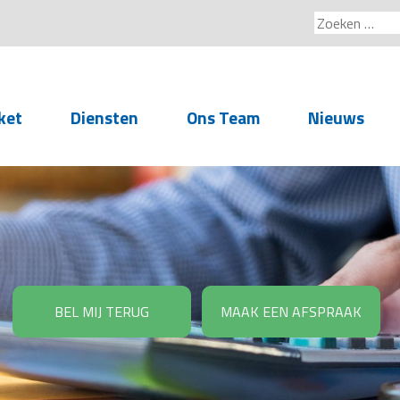
Zoeken
naar:
ket
Diensten
Ons Team
Nieuws
Service voor
accountants- en
administratiekantoren
Arbeidsrechtelijke
Advisering
BEL MIJ TERUG
MAAK EEN AFSPRAAK
Salarisadministratie
Personeelsadministratie