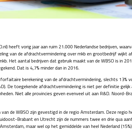
Detachering
nl) heeft vorig jaar aan ruim 21.000 Nederlandse bedrijven, waarv
ng van de afdrachtvermindering over mkb en grootbedrijf wijkt af
mkb. Het aantal bedrijven dat gebruik maakt van de WBSO is in 20
kend. Dat is 4,7% minder dan in 2016.
rfaitaire berekening van de afdrachtvermindering, slechts 13% vo
. De toegekende afdrachtvermindering is niet per definitie gelijk aa
eden. Niet alle provincies geven evenveel uit aan R&D. Noord-Bra
n van de WBSO zijn gevestigd in de regio Amsterdam. Deze regio h
Zuidoost-Brabant en Utrecht zijn de nummers twee en drie qua aanta
io Amsterdam, maar wel op het gemiddelde van heel Nederland (15%)