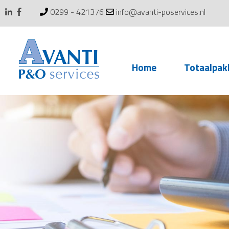
0299 - 421376
info@avanti-poservices.nl
Skip
Home
Totaalpak
to
content