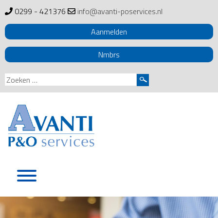
0299 - 421376
info@avanti-poservices.nl
Aanmelden
Nmbrs
Zoeken
naar:
Skip
to
content