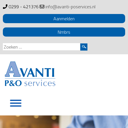
0299 - 421376
info@avanti-poservices.nl
Aanmelden
Nmbrs
Zoeken
naar:
Skip
to
content