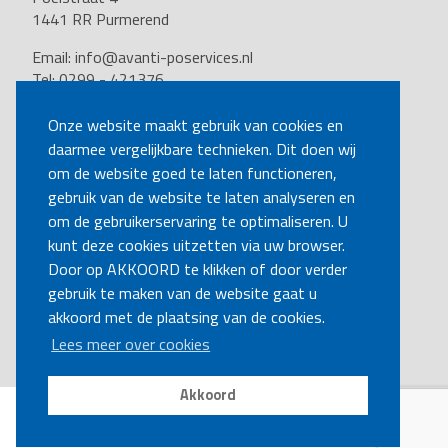
1441 RR Purmerend
Email:
info@avanti-poservices.nl
Tel: 0299 - 421376
BTW nummer: 8191.62.322.B.01
Kvk nummer: 37140121
Onze website maakt gebruik van cookies en
daarmee vergelijkbare technieken. Dit doen wij
VOLG ONS
om de website goed te laten functioneren,
gebruik van de website te laten analyseren en
om de gebruikerservaring te optimaliseren. U
BEL MIJ TERUG
kunt deze cookies uitzetten via uw browser.
Door op AKKOORD te klikken of door verder
gebruik te maken van de website gaat u
MAAK EEN AFSPRAAK
akkoord met de plaatsing van de cookies.
Lees meer over cookies
Akkoord
Disclaimer
|
Privacy
|
Cookies
Copyright Ⓒ Avanti-poservices.nl