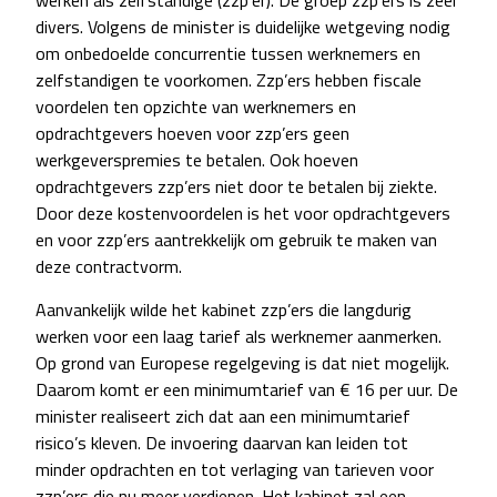
werken als zelfstandige (zzp’er). De groep zzp’ers is zeer
divers. Volgens de minister is duidelijke wetgeving nodig
om onbedoelde concurrentie tussen werknemers en
zelfstandigen te voorkomen. Zzp’ers hebben fiscale
voordelen ten opzichte van werknemers en
opdrachtgevers hoeven voor zzp’ers geen
werkgeverspremies te betalen. Ook hoeven
opdrachtgevers zzp’ers niet door te betalen bij ziekte.
Door deze kostenvoordelen is het voor opdrachtgevers
en voor zzp’ers aantrekkelijk om gebruik te maken van
deze contractvorm.
Aanvankelijk wilde het kabinet zzp’ers die langdurig
werken voor een laag tarief als werknemer aanmerken.
Op grond van Europese regelgeving is dat niet mogelijk.
Daarom komt er een minimumtarief van € 16 per uur. De
minister realiseert zich dat aan een minimumtarief
risico’s kleven. De invoering daarvan kan leiden tot
minder opdrachten en tot verlaging van tarieven voor
zzp’ers die nu meer verdienen. Het kabinet zal een