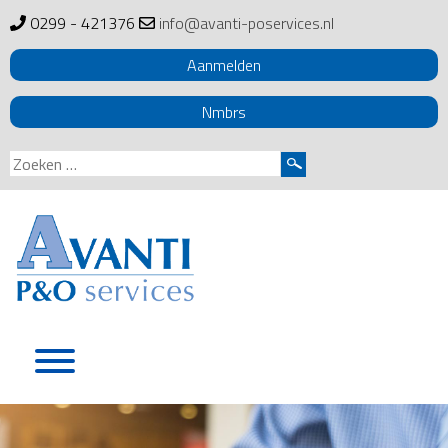
0299 - 421376
info@avanti-poservices.nl
Aanmelden
Nmbrs
Zoeken
naar:
Skip
to
content