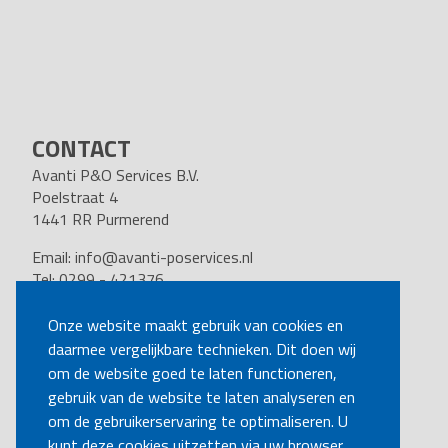
CONTACT
Avanti P&O Services B.V.
Poelstraat 4
1441 RR Purmerend
Email:
info@avanti-poservices.nl
Tel: 0299 - 421376
BTW nummer: 8191.62.322.B.01
Kvk nummer: 37140121
Onze website maakt gebruik van cookies en
daarmee vergelijkbare technieken. Dit doen wij
VOLG ONS
om de website goed te laten functioneren,
gebruik van de website te laten analyseren en
om de gebruikerservaring te optimaliseren. U
BEL MIJ TERUG
kunt deze cookies uitzetten via uw browser.