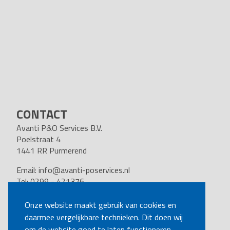
CONTACT
Avanti P&O Services B.V.
Poelstraat 4
1441 RR Purmerend
Email:
info@avanti-poservices.nl
Tel: 0299 - 421376
BTW nummer: 8191.62.322.B.01
Kvk nummer: 37140121
Onze website maakt gebruik van cookies en
daarmee vergelijkbare technieken. Dit doen wij
VOLG ONS
om de website goed te laten functioneren,