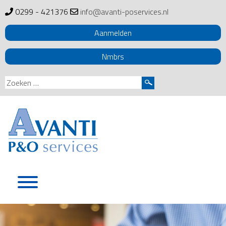
0299 - 421376
info@avanti-poservices.nl
Aanmelden
Nmbrs
Zoeken
naar:
Skip
to
content