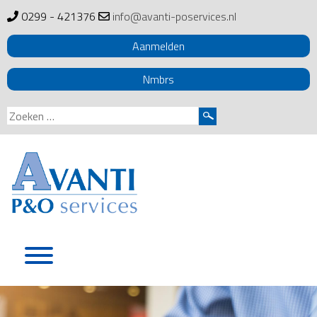
0299 - 421376
info@avanti-poservices.nl
Aanmelden
Nmbrs
Zoeken
naar:
Skip
to
content