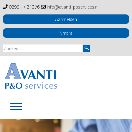
0299 - 421376
info@avanti-poservices.nl
Aanmelden
Nmbrs
Zoeken
naar:
Skip
to
content