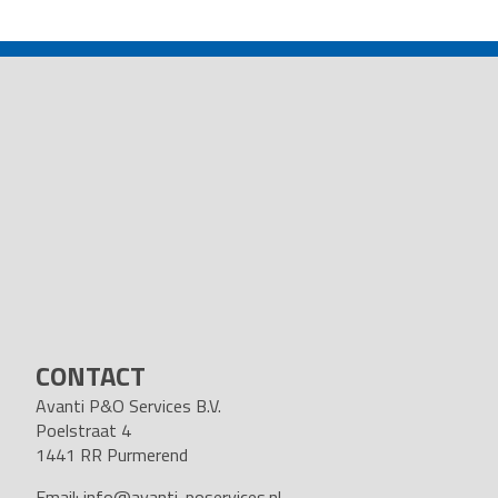
POST
NAVIGATION
CONTACT
Avanti P&O Services B.V.
Poelstraat 4
1441 RR Purmerend
Email:
info@avanti-poservices.nl