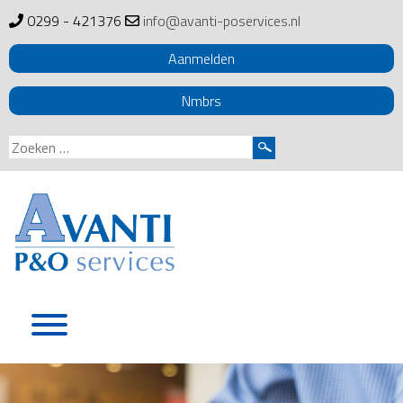
0299 - 421376
info@avanti-poservices.nl
Aanmelden
Nmbrs
Zoeken
naar:
Skip
to
content