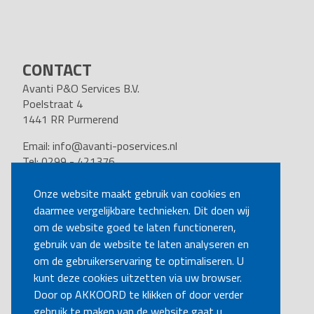
CONTACT
Avanti P&O Services B.V.
Poelstraat 4
1441 RR Purmerend
Email:
info@avanti-poservices.nl
Tel: 0299 - 421376
BTW nummer: 8191.62.322.B.01
Kvk nummer: 37140121
Onze website maakt gebruik van cookies en
daarmee vergelijkbare technieken. Dit doen wij
VOLG ONS
om de website goed te laten functioneren,
gebruik van de website te laten analyseren en
om de gebruikerservaring te optimaliseren. U
BEL MIJ TERUG
kunt deze cookies uitzetten via uw browser.
Door op AKKOORD te klikken of door verder
gebruik te maken van de website gaat u